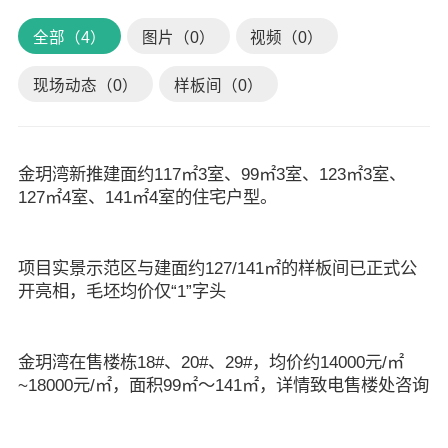
全部（4）
图片（0）
视频（0）
现场动态（0）
样板间（0）
金玥湾新推建面约117㎡3室、99㎡3室、123㎡3室、
127㎡4室、141㎡4室的住宅户型。
项目实景示范区与建面约127/141㎡的样板间已正式公
开亮相，毛坯均价仅“1”字头
金玥湾在售楼栋18#、20#、29#，均价约14000元/㎡
~18000元/㎡，面积99㎡～141㎡，详情致电售楼处咨询